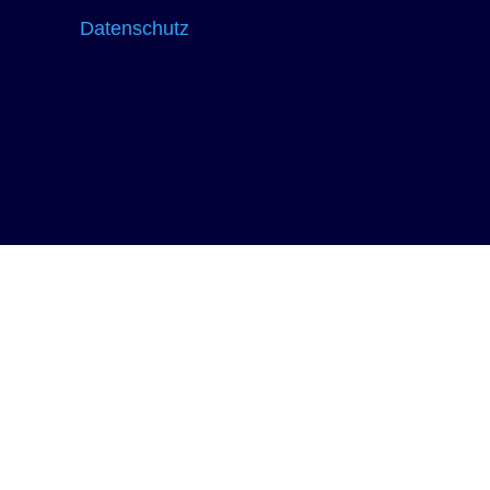
Ku
Datenschutz
5,
1
Bewe
ande
B